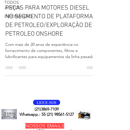
TODOS
PEÇAS PARA MOTORES DIESEL
JUNTOS
NO SEGMENTO DE PLATAFORMA
INFORMAÇÃO
DE PETROLEO/EXPLORAÇÃO DE
PETROLEO ONSHORE
Com mais de 20 anos de experiência no
fornecimento de componentes, filtros e
lubrificantes para equipamentos da linha pesada,
em diversos...
VOLTE SEMPRE
LIGUE-NOS
(21)3869-7109
Whatsapp.:
55 (21) 98561-5127
NOSSOS EMAILS