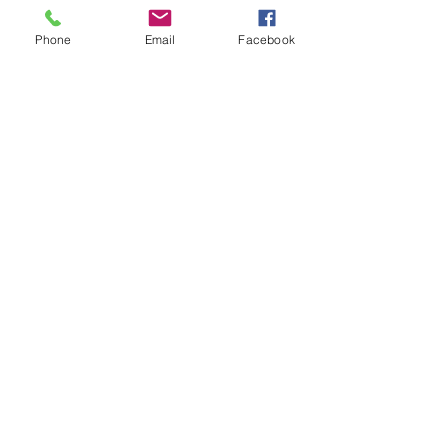
Phone
Email
Facebook
Sorry, the checkout page does not
support sharing
Copied to clipboard
Fique conectado