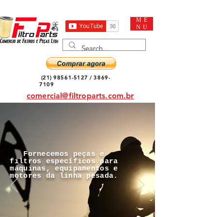
ME
NU
(21) 98561-5127
/
3869-
7109
comercial@filtroparts.com.br
Fornecemos peças e
filtros específicos para
máquinas, equipamentos e
motores da linha pesada.