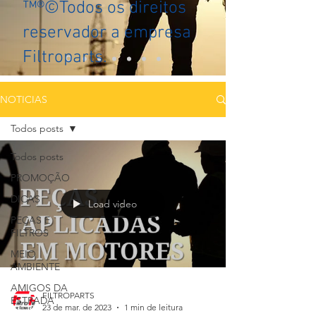
™®©Todos os direitos
reservador a empresa
Filtroparts.
NOTICIAS
Todos posts
Todos posts
PROMOÇÃO
DICAS
Load video
PEÇAS E
FILTROS
MEIO
AMBIENTE
AMIGOS DA
FILTROPARTS
ESTRADA
23 de mar. de 2023
1 min de leitura